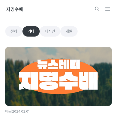
지명수배
전체
기타
디자인
개발
|
버들
2024.02.01